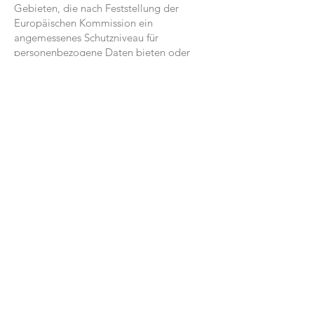
Gebieten, die nach Feststellung der
Europäischen Kommission ein
angemessenes Schutzniveau für
personenbezogene Daten bieten oder
geeignete Sicherheitsvorkehrungen zum
Schutz Ihrer personenbezogenen Daten
implementieren. Die Übermittlung der
Meeting-Metadaten in Länder außerhalb
der EU erfolgt auf Grundlage der zwischen
Zoom und uns geschlossenen
Standardvertragsklausel
der Europäischen
Kommission (Art. 46 Abs. 2 lit. c) DS-
GVO. Wir haben mit dem Anbieter von
„Zoom“ einen
Auftragsverarbeitungsvertrag (Global
Data Processing Addendum) geschlossen,
der den Anforderungen von Art. 28
DSGVO entspricht.
4. Betroffenenrechte