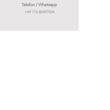
Telefon / Whatsapp
+49 176 80497024
Email
chiaraschade627@gmail.com
Social Media
AGB
-
Impressum
-
Datenschutz
-
Widerruf